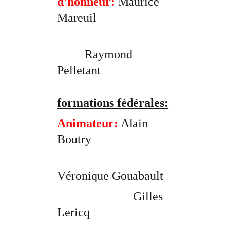
d'honneur:
 Maurice 
Mareuil
         Raymond 
Pelletant
formations fédérales:
Animateur:
 Alain 
Boutry
Véronique Gouabault
                         Gilles 
Lericq